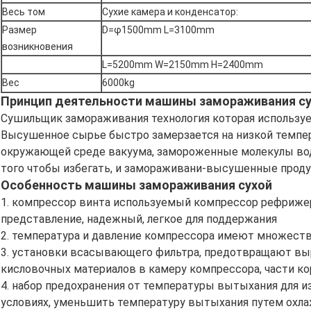
Весь том
Сухие камера и конденсатор:
Размер
D=φ1500mm L=3100mm
возникновения
L=5200mm W=2150mm H=2400mm
Вес
6000kg
Принцип деятельности машины замораживания с
Сушильщик замораживания технология которая используе
Высушенное сырье быстро замерзается на низкой темпер
окружающей среде вакуума, замороженные молекулы вод
того чтобы избегать, и замораживани-высушенные проду
Особенность машины замораживания сухой
1.
компрессор винта используемый компрессор рефрижерац
представление, надежный, легкое для поддержания
2.
температура и давление компрессора имеют множест
3.
установки всасывающего фильтра, предотвращают вы
кисловочных материалов в камеру компрессора, части к
4.
набор предохранения от температуры вытыхания для и
условиях, уменьшить температуру вытыхания путем охл