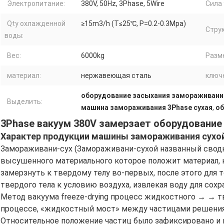
Электропитание:
380V, 50Hz, 3Phase, 5Wire
Сила
Qty охлажденной
≥15m3/h (T≤25℃, P=0.2-0.3Mpa)
Струк
воды:
Вес:
6000kg
Разме
материал:
нержавеющая сталь
ключ
оборудование засыхания замораживания
Выделить:
машина замораживания 3Phase сухая
,
об
3Phase вакуум 380V замерзает оборудование
Характер продукции машины замораживания сухо
Замораживани-сух (Замораживани-сухой названный свод
высушенного материального которое положит материал, 
замерзнуть к твердому телу во-первых, после этого для 
твердого тела к условию воздуха, извлекая воду для сох
Метод вакуума freeze-drying процесс жидкостного → → тв
процессе, «жидкостный мост» между частицами решения
Относительное положение частиц было зафиксировано и 