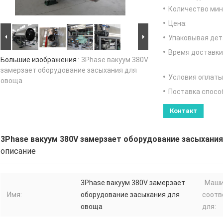
Количество мин 
Цена:
Упаковывая дет
Время доставки
Большие изображения :
3Phase вакуум 380V
замерзает оборудование засыхания для
Условия оплаты
овоща
Поставка спосо
Контакт
3Phase вакуум 380V замерзает оборудование засыхани
описание
3Phase вакуум 380V замерзает
Маши
Имя:
оборудование засыхания для
соотв
овоща
для: