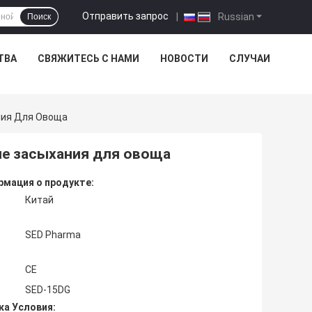
Отправить запрос
|
Russian
Поиск
ТВА
СВЯЖИТЕСЬ С НАМИ
НОВОСТИ
СЛУЧАИ
ния Для Овоща
ие засыхания для овоща
мация о продукте:
Китай
SED Pharma
CE
SED-15DG
ка Условия: