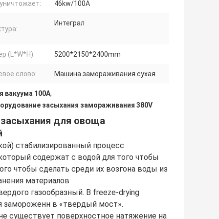
 уничтожает:
46kw/100A
Интеграл
тура:
р (L*W*H):
5200*2150*2400mm
евое слово:
Машина замораживания сухая
 вакуума 100A
,
орудование засыхания замораживания 380V
 засыхания для овоща
й
кой) стабилизированный процесс
который содержат с водой для того чтобы
того чтобы сделать среди их возгона воды из
ранения материалов
ердого газообразный. В freeze-drying
 замороженн в «твердый мост».
не существует поверхностное натяжение на