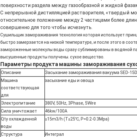
поверхности раздела между газообразной и жидкой фаза
С непрерывной дистилляцией растворителя, «твердый мо
относительное положение между 2 частицами более длин
совершенно для того чтобы исчезнуть.
Сушильщик замораживания технология которая использует прин
быстро замерзается на низкой температуре, и после этого в со
замороженные молекулы воды сразу сублимированы в водяной пар
высушенные продукты получены. сухое вещество.
Параметры
продукта
машины замораживания сух
Описание
Засыхание замораживания вакуума SED-15
Машина
засыхание еды и овоща
соответствующая
для
Электропитание
380V, 50Hz, 3Phase, 5Wire
Сила уничтожает
46kw/100A
Qty охлажденной
≥15m3/h (T≤25℃, P=0.2-0.3Mpa)
воды
Структура
Интеграл