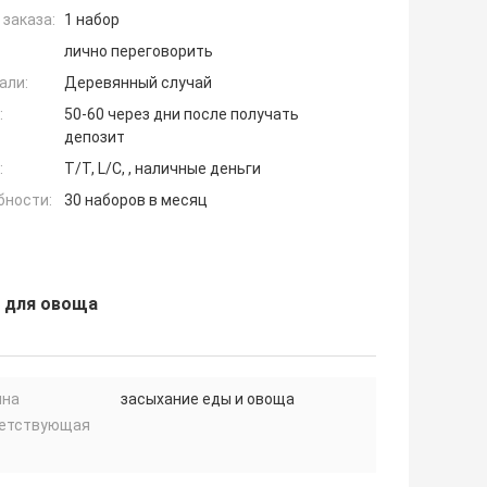
заказа:
1 набор
лично переговорить
али:
Деревянный случай
:
50-60 через дни после получать
депозит
:
T/T, L/C, , наличные деньги
бности:
30 наборов в месяц
я для овоща
на
засыхание еды и овоща
етствующая