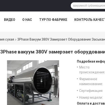
ВИДЕО
О НАС
ТУР ПО ФАБРИКЕ
КОНТРОЛЬ КАЧЕС
ия сухая
3Phase Вакуум 380V Замерзает Оборудование Засыха
3Phase вакуум 380V замерзает оборудован
Подробная инфор
Место
происхождения:
Фирменное
наименование:
Сертификация:
Номер модели:
Оплата и достав