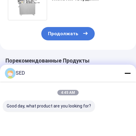
Полуавтоматическая машина
для наполнения капсул
Продолжать
Порекомендованные Продукты
SED
4:45 AM
Good day, what product are you looking for?
Машина для
Стандарт GMP 316
SED-BJ-IV
полировки капсул
Капсульная
Полуавтомат
Высокоэффективная
полировальная
машина для
машина для
машина и
наполнения к