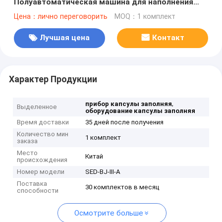
Полуавтоматическая машина для наполнения
капсул
Цена：лично переговорить
MOQ：1 комплект
Лучшая цена
Контакт
Характер Продукции
,
прибор капсулы заполняя
Выделенное
оборудование капсулы заполняя
Время доставки
35 дней после получения
Количество мин
1 комплект
заказа
Место
Китай
происхождения
Номер модели
SED-BJ-III-A
Поставка
30 комплектов в месяц
способности
Осмотрите больше