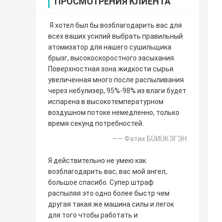
ПРОСМОТРЕНИЯ КЛИЕНТА
Я хотел был бы возблагодарить вас для
всех ваших усилий выбрать правильный
атомизатор для нашего сушильщика
брызг, высокоскоростного засыхания.
Поверхностная зона жидкости сырья
увеличенная много после распыливания
через небулизер, 95%-98% из влаги будет
испарена в высокотемпературном
воздушном потоке немедленно, только
время секунд потребностей.
—— Фатих БÜИÜКЭГЭН
Я действительно не умею как
возблагодарить вас, вас мой ангел,
большое спасибо. Супер штраф
распыляя это одно более быстр чем
другая такая же машина силы и легок
для того чтобы работать и