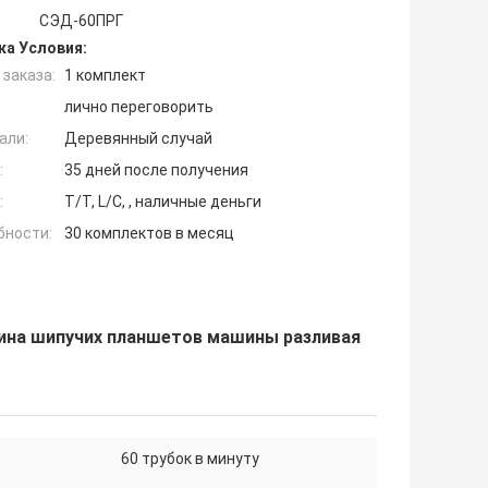
СЭД-60ПРГ
ка Условия:
заказа:
1 комплект
лично переговорить
али:
Деревянный случай
:
35 дней после получения
:
T/T, L/C, , наличные деньги
бности:
30 комплектов в месяц
шина шипучих планшетов машины разливая
60 трубок в минуту