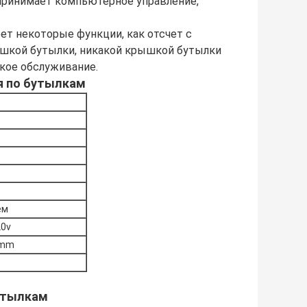
принимает компьютерное управление,
ет некоторые функции, как отсчет с
рышкой бутылки, никакой крышкой бутылки
гкое обслуживание.
я по бутылкам
ем
20v
0mm
утылкам