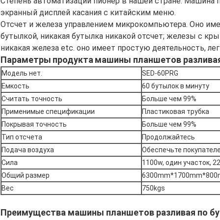
Степень автоматизации пионер в нашей стране. Машина 
экранный дисплей касания с китайским меню.
Отсчет и железа управлением микрокомпьютера. Оно име
бутылкой, никакая бутылка никакой отсчет; железы с к
никакая железа etc. оно имеет простую деятельность, ле
Параметры
продукта
машины планшетов разлива
Модель нет.
SED-60PRG
Емкость
60 бутылок в минуту
Считать точность
Больше чем 99%
Применимые спецификации
Пластиковая трубка
Покрывая точность
Больше чем 99%
Тип отсчета
Продолжайтесь
Подача воздуха
Обеспечьте покупател
Сила
1100w, один участок, 2
Общий размер
6300mm*1700mm*80
Вес
750kgs
Преимущества машины планшетов разливая по б