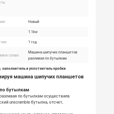
сть:
вие:
Новый
1.1kw
тия:
1 год
Машина шипучих планшетов
евое слово:
разливая по бутылкам
я
,
заполнитель и уплотнитель пробки
изируя машина шипучих планшетов
 по бутылкам
разливая по бутылкам осуществила
ий unscramble бутылка, отсчет,