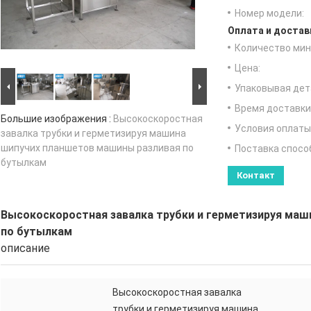
Номер модели:
Оплата и достав
Количество мин 
Цена:
Упаковывая дет
Время доставки
Большие изображения :
Высокоскоростная
Условия оплаты
завалка трубки и герметизируя машина
шипучих планшетов машины разливая по
Поставка спосо
бутылкам
Контакт
Высокоскоростная завалка трубки и герметизируя ма
по бутылкам
описание
Высокоскоростная завалка
трубки и герметизируя машина