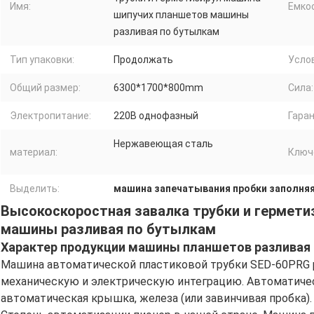
Имя:
Емко
шипучих планшетов машины
разливая по бутылкам
Тип упаковки:
Продолжать
Усло
Общий размер:
6300*1700*800mm
Сила:
Электропитание:
220В однофазный
Гаран
Нержавеющая сталь
материал:
Ключ
Выделить:
машина запечатывания пробки заполня
Высокоскоростная завалка трубки и гермет
машины разливая по бутылкам
Характер продукции машины планшетов разливая
Машина автоматической пластиковой трубки SED-60PRG 
механическую и электрическую интеграцию. Автоматическ
автоматическая крышка, железа (или завинчивая пробка).