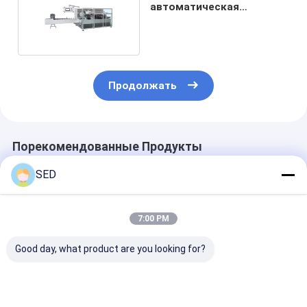
автоматическая
картонажная машина
Продолжать
Порекомендованные Продукты
SED
7:00 PM
Good day, what product are you looking for?
Полностью
Высокоскоростная
Высокоэффек
автоматический
картонная
автоматичес
Cartoning Cartoner
упаковочная
вертикальна