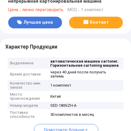
непрерывная картонировальная машина
Цена：лично переговорить
MOQ：1 комплект
Лучшая цена
Контакт
Характер Продукции
,
автоматическая машина cartoner
Выделенное
Горизонтальная cartoning машина
через 40 дней после получать
Время доставки
залемь
Количество мин
1 комплект
заказа
Место
Китай
происхождения
Номер модели
SED-180GZH-A
Поставка
30 комплектов в месяц
способности
Осмотрите больше