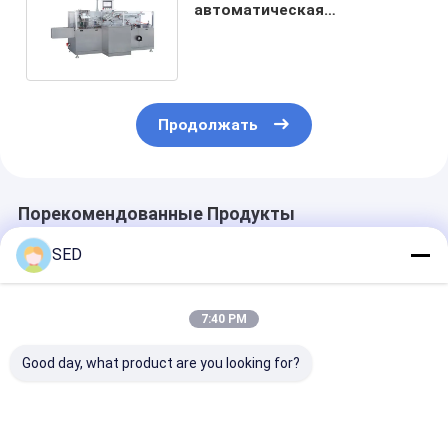
автоматическая
непрерывная
картонировальная машина
Продолжать
Порекомендованные Продукты
SED
7:40 PM
Good day, what product are you looking for?
Полностью
Высокоскоростная
Высокоэффек
автоматический
картонная
автоматичес
Cartoning Cartoner
упаковочная
вертикальна