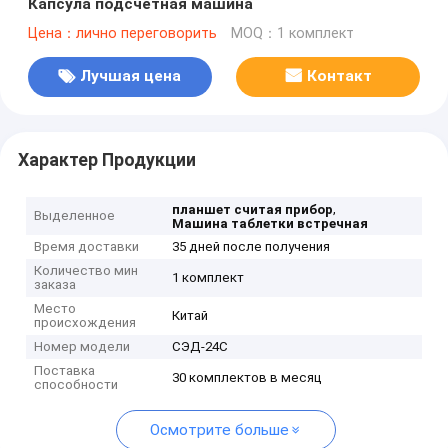
Капсула подсчетная машина
Цена：лично переговорить
MOQ：1 комплект
Лучшая цена
Контакт
Характер Продукции
,
планшет считая прибор
Выделенное
Машина таблетки встречная
Время доставки
35 дней после получения
Количество мин
1 комплект
заказа
Место
Китай
происхождения
Номер модели
СЭД-24С
Поставка
30 комплектов в месяц
способности
Осмотрите больше