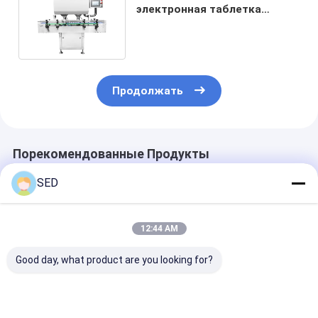
электронная таблетка
Капсула подсчетная машина
Продолжать
Порекомендованные Продукты
SED
12:44 AM
Good day, what product are you looking for?
Машина для
SED-8S Машина для
Автоматичес
визуального
подсчета капсул
высокоточная
подсчета с
50000 шт/ч 0.5 МПа
полосная ма